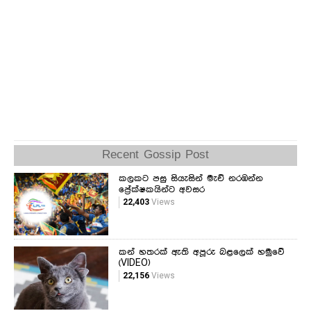
Recent Gossip Post
කලකට පසු සියැසින් මැච් නරඹන්න
ප්‍රේක්ෂකයින්ට අවසර
22,403
Views
කන් හතරක් ඇති අපූරු බළලෙක් හමුවේ
(VIDEO)
22,156
Views