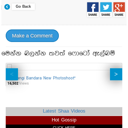
Go Back
Make a Comment
මෙන්න බලන්න තවත් ෆොටෝ ඇල්බම්
"Nuwangi Bandara New Photoshoot"
"
16,502
Views
16
Latest Shaa Videos
Hot Gossip