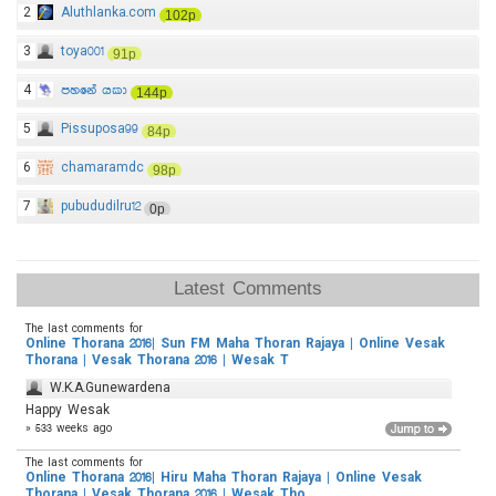
2
Aluthlanka.com
102p
3
toya001
91p
4
පහනේ යකා
144p
5
Pissuposa99
84p
6
chamaramdc
98p
7
pubududilru12
0p
Latest Comments
The last comments for
Online Thorana 2016| Sun FM Maha Thoran Rajaya | Online Vesak
Thorana | Vesak Thorana 2016 | Wesak T
W.K.A.Gunewardena
Happy Wesak
» 533 weeks ago
The last comments for
Online Thorana 2016| Hiru Maha Thoran Rajaya | Online Vesak
Thorana | Vesak Thorana 2016 | Wesak Tho