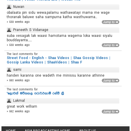
Nuwan
obalaata pin sidu wewa.palamu wathawatayi mama me wage
thoranak baluwe saha sampurna katha wasthuwama...
» 533 weeks ago
Praneeth S Vidanage
suba vesagak lak waasi hamotama wagema loka waasi siyalu
bouddayanta.......
» 533 weeks ago
The last comments for
Street Food - English - Shaa Videos | Shaa Gossip Videos |
Gossip Lanka Videos | ShaaVideos | Shaa F
sami
handen karanna one wadeth me minissu karanne athinne
» 560 weeks ago
The last comments for
"ලොවක් මවිතකල පරාර්ථකාමී රග්බි ක්‍රී
Lakmal
great work william
» 562 weeks ago
HOME
ASIA BROADCASTING HOME
ABOUT US