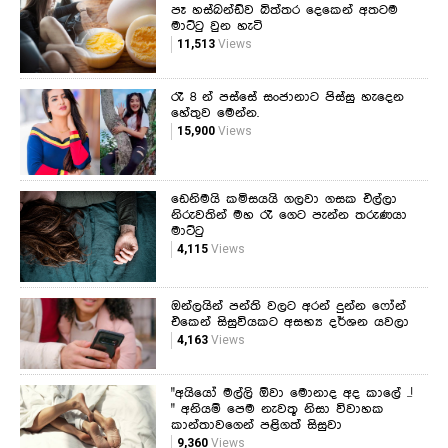
පෑ හස්බන්ඩ්ව බිත්තර දෙකෙන් අතටම
මාට්ටු වුන හැටි
11,513
Views
රෑ 8 න් පස්සේ සංජානාට පිස්සු හැදෙන
හේතුව මෙන්න.
15,900
Views
ඩෙනිමයි කමිසයයි ගලවා ගසක එල්ලා
නිරුවතින් මහ රෑ ගෙට පැන්න තරුණයා
මාට්ටු
4,115
Views
ඔන්ලයින් පන්ති වලට අරන් දුන්න ෆෝන්
එකෙන් සිසුවියකට අසභ්‍ය දර්ශන යවලා
4,163
Views
"අයියෝ මල්ලි ඕවා මොනාද අද කාලේ ..!
" අනියම් පෙම නැවතූ නිසා විවාහක
කාන්තාවගෙන් පළිගත් සිසුවා
9,360
Views