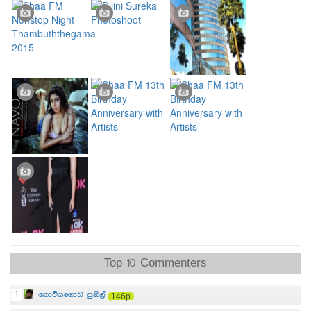
Top 10 Commenters
1
කොටියගොඩ සුනිල්
146p