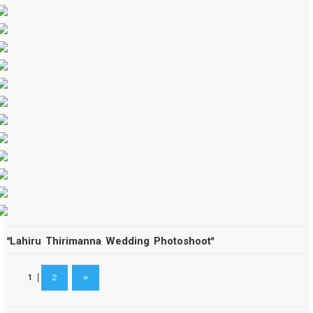
"Lahiru Thirimanna Wedding Photoshoot"
1
|
2
»