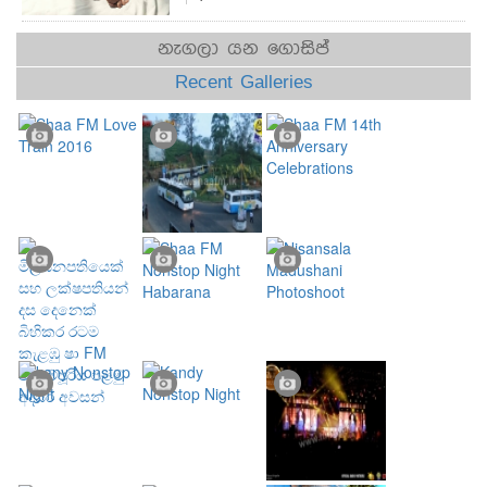
නැගලා යන ගොසිප්
Recent Galleries