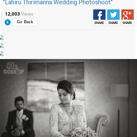
"Lahiru Thirimanna Wedding Photoshoot"
12,003
Views
Go Back