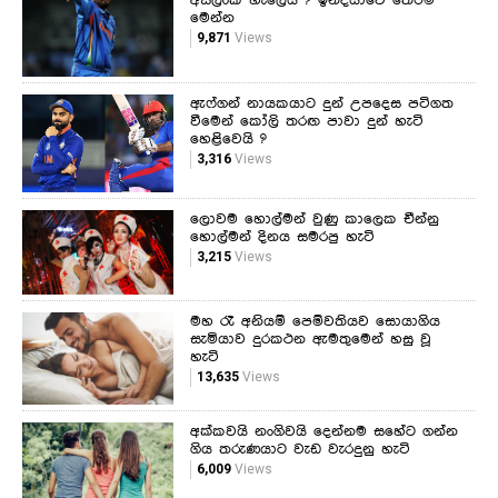
මෙන්න
9,871
Views
ඇෆ්ගන් නායකයාට දුන් උපදෙස පටිගත
වීමෙන් කෝලි තරඟ පාවා දුන් හැටි
හෙළිවෙයි ?
3,316
Views
ලොවම හොල්මන් වුණු කාලෙක චීන්නු
හොල්මන් දිනය සමරපු හැටි
3,215
Views
මහ රෑ අනියම් පෙම්වතියව සොයාගිය
සැමියාව දුරකථන ඇමතුමෙන් හසු වූ
හැටි
13,635
Views
අක්කවයි නංගිවයි දෙන්නම සහේට ගන්න
ගිය තරුණයාට වැඩ වැරදුනු හැටි
6,009
Views