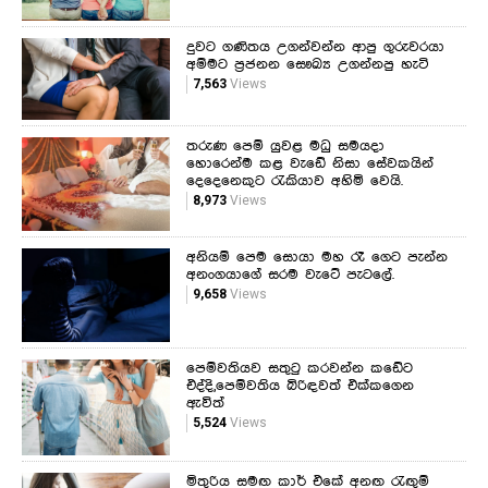
දුවට ගණිතය උගන්වන්න ආපු ගුරුවරයා
අම්මට ප්‍රජනන සෞඛ්‍ය උගන්නපු හැටි
7,563
Views
තරුණ පෙම් යුවළ මධු සමයදා
හොරෙන්ම කළ වැඩේ නිසා සේවකයින්
දෙදෙනෙකුට රැකියාව අහිමි වෙයි.
8,973
Views
අනියම් පෙම සොයා මහ රෑ ගෙට පැන්න
අනංගයාගේ සරම වැටේ පැටලේ.
9,658
Views
පෙම්වතියව සතුටු කරවන්න කඩේට
එද්දි,පෙම්වතිය බිරිඳවත් එක්කගෙන
ඇවිත්
5,524
Views
මිතුරිය සමඟ කාර් එකේ අනඟ රැඟුම්