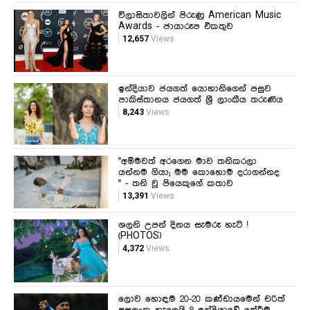
විලාසිතාවලින් පිරුණු American Music
Awards - ජායාරූප එකතුව
12,657
Views
ඉන්දියාව ජයගත් යොහානිගෙන් පසුව
පාකිස්තානය ජයගත් ශ්‍රී ලාංකීය තරුණිය
8,243
Views
"අම්මවත් අරගෙන මාව තනිකරලා
යන්නම ගියා; මම කොහොම දරාගන්නද
" - තනි වූ පියෙකුගේ කතාව
13,391
Views
ශලනි උපන් දිනය සැමරූ හැටි !
(PHOTOS)
4,372
Views
ලොව හොඳම 20-20 කණ්ඩායමෙන් චරිත්
අසලංක හැලෙයි ? ඉන්දියාවේ තේරීම