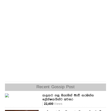
Recent Gossip Post
කලකට පසු සියැසින් මැච් නරඹන්න
ප්‍රේක්ෂකයින්ට අවසර
22,400
Views