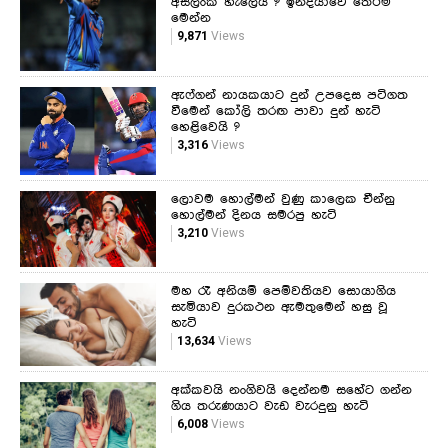
අසලංක හැලෙයි ? ඉන්දියාවේ තේරීම
මෙන්න
9,871
Views
ඇෆ්ගන් නායකයාට දුන් උපදෙස පටිගත
වීමෙන් කෝලි තරඟ පාවා දුන් හැටි
හෙළිවෙයි ?
3,316
Views
ලොවම හොල්මන් වුණු කාලෙක චීන්නු
හොල්මන් දිනය සමරපු හැටි
3,210
Views
මහ රෑ අනියම් පෙම්වතියව සොයාගිය
සැමියාව දුරකථන ඇමතුමෙන් හසු වූ
හැටි
13,634
Views
අක්කවයි නංගිවයි දෙන්නම සහේට ගන්න
ගිය තරුණයාට වැඩ වැරදුනු හැටි
6,008
Views