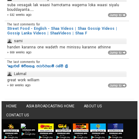
suba vesagak lak waasi hamotama wagema loka waasi siyalu
bouddayanta.......
» 532 weeks ago
The last comments for
Street Food - English - Shaa Videos | Shaa Gossip Videos |
Gossip Lanka Videos | ShaaVideos | Shaa F
sami
handen karanna one wadeth me minissu karanne athinne
» 559 weeks ago
The last comments for
"ලොවක් මවිතකල පරාර්ථකාමී රග්බි ක්‍රී
Lakmal
great work william
» 561 weeks ago
HOME
ASIA BROADCASTING HOME
ABOUT US
CONTACT US