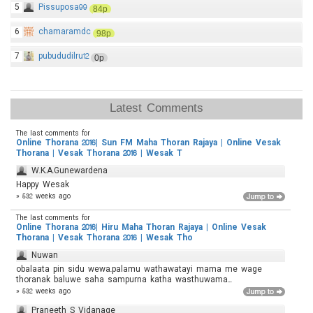
5
Pissuposa99
84p
6
chamaramdc
98p
7
pubududilru12
0p
Latest Comments
The last comments for
Online Thorana 2016| Sun FM Maha Thoran Rajaya | Online Vesak
Thorana | Vesak Thorana 2016 | Wesak T
W.K.A.Gunewardena
Happy Wesak
» 532 weeks ago
The last comments for
Online Thorana 2016| Hiru Maha Thoran Rajaya | Online Vesak
Thorana | Vesak Thorana 2016 | Wesak Tho
Nuwan
obalaata pin sidu wewa.palamu wathawatayi mama me wage
thoranak baluwe saha sampurna katha wasthuwama...
» 532 weeks ago
Praneeth S Vidanage