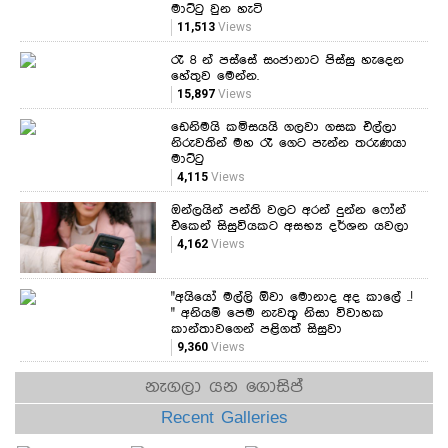
මාට්ටු වුන හැටි
11,513
Views
රෑ 8 න් පස්සේ සංජානාට පිස්සු හැදෙන
හේතුව මෙන්න.
15,897
Views
ඩෙනිමයි කමිසයයි ගලවා ගසක එල්ලා
නිරුවතින් මහ රෑ ගෙට පැන්න තරුණයා
මාට්ටු
4,115
Views
ඔන්ලයින් පන්ති වලට අරන් දුන්න ෆෝන්
එකෙන් සිසුවියකට අසභ්‍ය දර්ශන යවලා
4,162
Views
"අයියෝ මල්ලි ඕවා මොනාද අද කාලේ ..!
" අනියම් පෙම නැවතූ නිසා විවාහක
කාන්තාවගෙන් පළිගත් සිසුවා
9,360
Views
නැගලා යන ගොසිප්
Recent Galleries