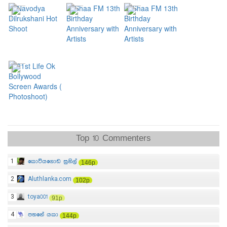
Top 10 Commenters
1
කොටියගොඩ සුනිල්
146p
2
Aluthlanka.com
102p
3
toya001
91p
4
පහනේ යකා
144p