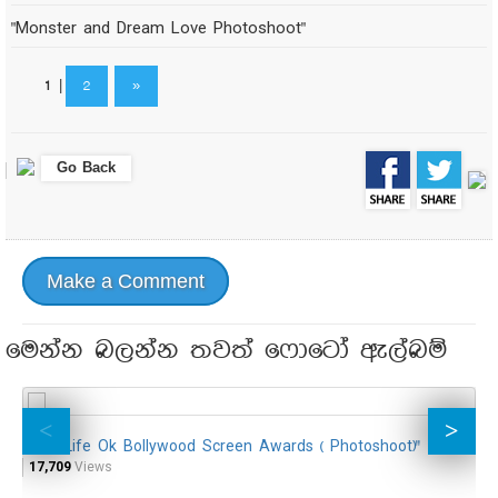
"Monster and Dream Love Photoshoot"
1
|
2
»
Go Back
Make a Comment
මෙන්න බලන්න තවත් ෆොටෝ ඇල්බම්
"21st Life Ok Bollywood Screen Awards ( Photoshoot)"
"
17,709
Views
11