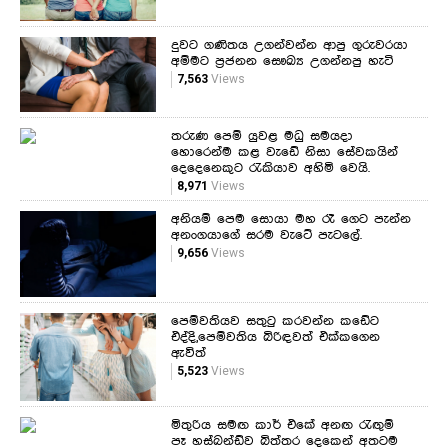
දුවට ගණිතය උගන්වන්න ආපු ගුරුවරයා
අම්මට ප්‍රජනන සෞඛ්‍ය උගන්නපු හැටි
7,563
Views
තරුණ පෙම් යුවළ මධු සමයදා
හොරෙන්ම කළ වැඩේ නිසා සේවකයින්
දෙදෙනෙකුට රැකියාව අහිමි වෙයි.
8,971
Views
අනියම් පෙම සොයා මහ රෑ ගෙට පැන්න
අනංගයාගේ සරම වැටේ පැටලේ.
9,656
Views
පෙම්වතියව සතුටු කරවන්න කඩේට
එද්දි,පෙම්වතිය බිරිඳවත් එක්කගෙන
ඇවිත්
5,523
Views
මිතුරිය සමඟ කාර් එකේ අනඟ රැඟුම්
පෑ හස්බන්ඩ්ව බිත්තර දෙකෙන් අතටම