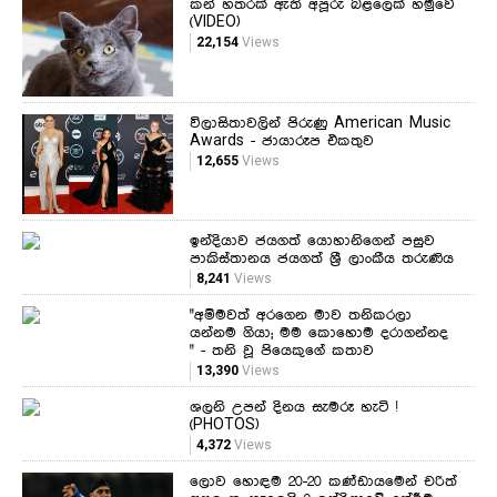
කන් හතරක් ඇති අපූරු බළලෙක් හමුවේ
(VIDEO)
22,154
Views
විලාසිතාවලින් පිරුණු American Music
Awards - ජායාරූප එකතුව
12,655
Views
ඉන්දියාව ජයගත් යොහානිගෙන් පසුව
පාකිස්තානය ජයගත් ශ්‍රී ලාංකීය තරුණිය
8,241
Views
"අම්මවත් අරගෙන මාව තනිකරලා
යන්නම ගියා; මම කොහොම දරාගන්නද
" - තනි වූ පියෙකුගේ කතාව
13,390
Views
ශලනි උපන් දිනය සැමරූ හැටි !
(PHOTOS)
4,372
Views
ලොව හොඳම 20-20 කණ්ඩායමෙන් චරිත්