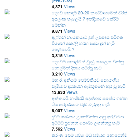
(PHOTOS)
4,371
Views
ලොව හොඳම 20-20 කණ්ඩායමෙන් චරිත්
අසලංක හැලෙයි ? ඉන්දියාවේ තේරීම
මෙන්න
9,871
Views
ඇෆ්ගන් නායකයාට දුන් උපදෙස පටිගත
වීමෙන් කෝලි තරඟ පාවා දුන් හැටි
හෙළිවෙයි ?
3,315
Views
ලොවම හොල්මන් වුණු කාලෙක චීන්නු
හොල්මන් දිනය සමරපු හැටි
3,210
Views
මහ රෑ අනියම් පෙම්වතියව සොයාගිය
සැමියාව දුරකථන ඇමතුමෙන් හසු වූ හැටි
13,633
Views
අක්කවයි නංගිවයි දෙන්නම සහේට ගන්න
ගිය තරුණයාට වැඩ වැරදුනු හැටි
6,007
Views
දුවට ගණිතය උගන්වන්න ආපු ගුරුවරයා
අම්මට ප්‍රජනන සෞඛ්‍ය උගන්නපු හැටි
7,562
Views
තරුණ පෙම් යුවළ මධු සමයදා හොරෙන්ම