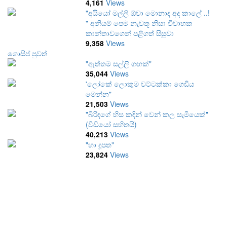
4,161
Views
"අයියෝ මල්ලි ඕවා මොනාද අද කාලේ ..!
" අනියම් පෙම නැවතූ නිසා විවාහක
කාන්තාවගෙන් පළිගත් සිසුවා
9,358
Views
ගොසිප් පුවත්
"ඇත්තම සල්ලි ගඟක්"
35,044
Views
'ලෝකේ ලොකුම වට්ටක්කා ගෙඩිය
මෙන්න"
21,503
Views
"බිරිඳගේ හිස කඳින් වෙන් කල සැමියෙක්"
(වීඩියෝ සහිතයි)
40,213
Views
"හා දූපත"
23,824
Views