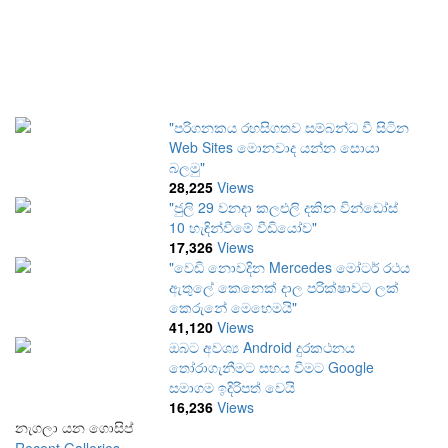
"පරිගනකය රහසිගතව සම්බන්ධ වී සිටින
Web Sites මොනවාද යන්න සොයා
බලමු"
28,225
Views
"ජුලි 29 වනදා කලඑලි දකින වින්ඩෝස්
10 හැඳින්වීමේ වීඩියෝව"
17,326
Views
"වෙඩි නොවදින Mercedes මෝටර් රථය
ඇතුලේ කෙනෙක් දාල පරික්ෂාවට ලක්
කෙරුනේ මෙහෙමයි"
41,120
Views
ඔබට අවශ්‍ය Android දුරකථනය
තෝරාගැනීමට සහය වීමට Google
සමාගම ඉදිරිපත් වෙයි
16,236
Views
නැගලා යන ගොසිප්
Recent Galleries