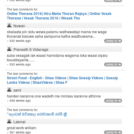
The last comments for
Online Thorana 2016| Hiru Maha Thoran Rajaya | Online Vesak
Thorana | Vesak Thorana 2016 | Wesak Tho
Nuwan
obalaata pin sidu wewa.palamu wathawatayi mama me wage
thoranak baluwe saha sampurna katha wasthuwama...
» 532 weeks ago
Praneeth S Vidanage
suba vesagak lak waasi hamotama wagema loka waasi siyalu
bouddayanta.......
» 532 weeks ago
The last comments for
Street Food - English - Shaa Videos | Shaa Gossip Videos | Gossip
Lanka Videos | ShaaVideos | Shaa F
sami
handen karanna one wadeth me minissu karanne athinne
» 559 weeks ago
The last comments for
"ලොවක් මවිතකල පරාර්ථකාමී රග්බි ක්‍රී
Lakmal
great work william
» 561 weeks ago