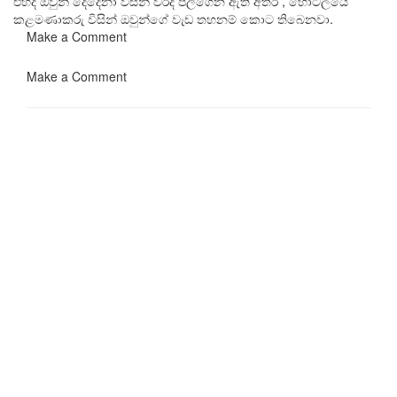
එහිදී ඔවුන් දෙදෙනා විසින් වරද පිලිගෙන ඇති අතර , හෝටලයේ
කළමණාකරු විසින් ඔවුන්ගේ වැඩ තහනම් කොට තිබෙනවා.
Make a Comment
Make a Comment