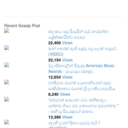
Recent Gossip Post
කලකට පසු සියැසින් මැච් නරඹන්න
ප්‍රේක්ෂකයින්ට අවසර
22,400
Views
කන් හතරක් ඇති අපූරු බළලෙක් හමුවේ
(VIDEO)
22,154
Views
විලාසිතාවලින් පිරුණු American Music
Awards - ජායාරූප එකතුව
12,654
Views
ඉන්දියාව ජයගත් යොහානිගෙන් පසුව
පාකිස්තානය ජයගත් ශ්‍රී ලාංකීය තරුණිය
8,240
Views
"අම්මවත් අරගෙන මාව තනිකරලා
යන්නම ගියා; මම කොහොම දරාගන්නද "
- තනි වූ පියෙකුගේ කතාව
13,390
Views
ශලනි උපන් දිනය සැමරූ හැටි !