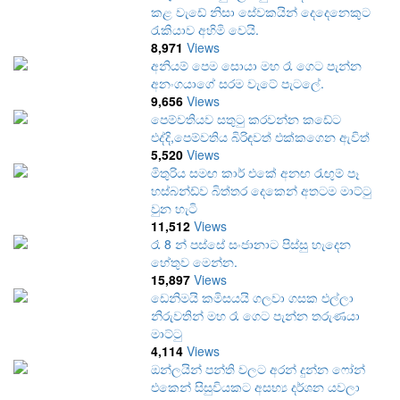
කළ වැඩේ නිසා සේවකයින් දෙදෙනෙකුට
රැකියාව අහිමි වෙයි.
8,971
Views
අනියම් පෙම සොයා මහ රෑ ගෙට පැන්න
අනංගයාගේ සරම වැටේ පැටලේ.
9,656
Views
පෙම්වතියව සතුටු කරවන්න කඩේට
එද්දි,පෙම්වතිය බිරිඳවත් එක්කගෙන ඇවිත්
5,520
Views
මිතුරිය සමඟ කාර් එකේ අනඟ රැඟුම් පෑ
හස්බන්ඩ්ව බිත්තර දෙකෙන් අතටම මාට්ටු
වුන හැටි
11,512
Views
රෑ 8 න් පස්සේ සංජානාට පිස්සු හැදෙන
හේතුව මෙන්න.
15,897
Views
ඩෙනිමයි කමිසයයි ගලවා ගසක එල්ලා
නිරුවතින් මහ රෑ ගෙට පැන්න තරුණයා
මාට්ටු
4,114
Views
ඔන්ලයින් පන්ති වලට අරන් දුන්න ෆෝන්
එකෙන් සිසුවියකට අසභ්‍ය දර්ශන යවලා