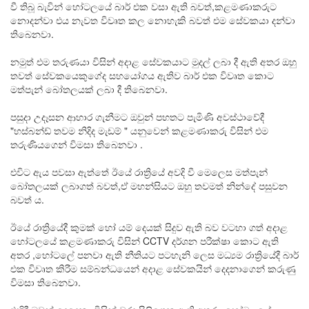
වී තිබූ බැවින් හෝටලයේ බාර් එක වසා ඇති බවත්,කළමණාකරුට
නොදන්වා එය නැවත විවෘත කල නොහැකි බවත් එම සේවකයා දන්වා
තිබෙනවා.
නමුත් එම තරුණයා විසින් අදාළ සේවකයාට මුදල් ලබා දී ඇති අතර ඔහු
තවත් සේවකයෙකුගේද සහයෝගය ඇතිව බාර් එක විවෘත කොට
මත්පැන් බෝතලයක් ලබා දී තිබෙනවා.
පසුදා උදෑසන ආහාර ගැනීමට ඔවුන් පහතට පැමිණි අවස්ථාවේදී
"හස්බන්ඩ් තවම නිදිද මැඩම් " යනුවෙන් කළමණාකරු විසින් එම
තරුණියගෙන් විමසා තිබෙනවා .
එවිට ඇය පවසා ඇත්තේ ඊයේ රාත්‍රියේ අවදි වී මෙලෙස මත්පැන්
බෝතලයක් ලබාගත් බවත්,ඒ මහන්සියට ඔහු තවමත් නින්දේ පසුවන
බවත් ය.
ඊයේ රාත්‍රියේදී කුමක් හෝ යම් දෙයක් සිදුව ඇති බව වටහා ගත් අදාළ
හෝටලයේ කළමණාකරු විසින් CCTV දර්ශන පරීක්ෂා කොට ඇති
අතර ,හෝටලේ පනවා ඇති නීතියට පටහැනි ලෙස මධ්‍යම රාත්‍රියේදී බාර්
එක විවෘත කිරීම සම්බන්ධයෙන් අදාළ සේවකයින් දෙදනාගෙන් කරුණු
විමසා තිබෙනවා.