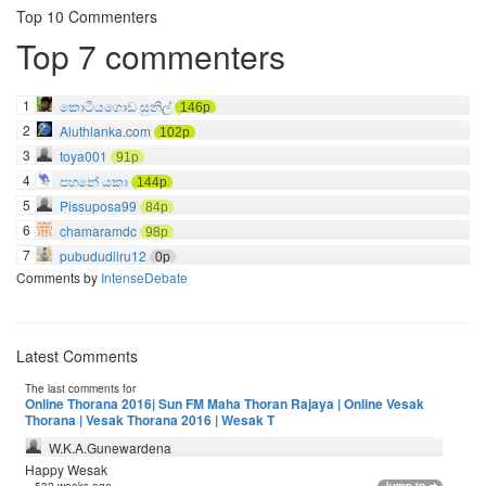
Top 10 Commenters
Top 7 commenters
1
කොටියගොඩ සුනිල්
146p
2
Aluthlanka.com
102p
3
toya001
91p
4
පහනේ යකා
144p
5
Pissuposa99
84p
6
chamaramdc
98p
7
pubududilru12
0p
Comments by
IntenseDebate
Latest Comments
The last comments for
Online Thorana 2016| Sun FM Maha Thoran Rajaya | Online Vesak
Thorana | Vesak Thorana 2016 | Wesak T
W.K.A.Gunewardena
Happy Wesak
» 532 weeks ago