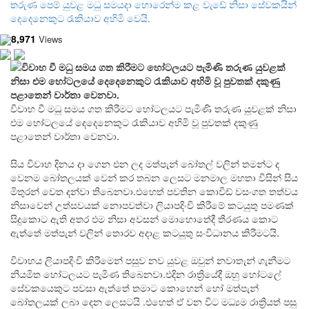
තරුණ පෙම් යුවළ මධු සමයදා හොරෙන්ම කළ වැඩේ නිසා සේවකයින්
දෙදෙනෙකුට රැකියාව අහිමි වෙයි.
8,971
Views
විවාහ වී මධු සමය ගත කිරීමට හෝටලයට පැමිණි තරුණ යුවළක්
නිසා එම හෝටලයේ දෙදෙනෙකුට රැකියාව අහිමි වූ පුවතක් දකුණු
පළාතෙන් වාර්තා වෙනවා.
විවාහ වී මධු සමය ගත කිරීමට හෝටලයට පැමිණි තරුණ යුවළක් නිසා
එම හෝටලයේ දෙදෙනෙකුට රැකියාව අහිමි වූ පුවතක් දකුණු
පළාතෙන් වාර්තා වෙනවා.
සිය විවාහ දිනය දා ගෙන එන ලද මත්පැන් බෝතල් වලින් තමන්ට ද
වෙනම බෝතලයක් වෙන් කර තබන ලෙසට මනමාල මහතා විසින් සිය
මිතුරන් වෙත දන්වා තිබෙනවා.එහෙත් පවතින කොවිඩ් වසංගත තත්වය
නිසාවෙන් උත්සවයක් නොපවත්වා ලියාපදිංචි කිරීමේ කටයුතු පමණක්
සිදුකොට ඇති අතර එම නිසා අවසන් මොහොතේදී තීරණය කොට
ඇත්තේ මත්පැන් වලින් තොරව අදාළ කටයුතු සංවිධානය කිරීමටයි.
විවාහය ලියාපදිංචි කිරීමෙන් පසුව නව යුවළ ඔවුන් නවාතැන් ගැනීමට
නියමිත හෝටලයට පැමිණ තිබෙනවා.එදින රාත්‍රියේදී ඔහු හෝටලේ
සේවකයෙකුට පවසා ඇත්තේ තමාට කොහෙන් හෝ මත්පැන්
බෝතලයක් ලබා දෙන ලෙසටයි .එහෙත් ඒ වන විට මධ්‍යම රාත්‍රියත් පසු