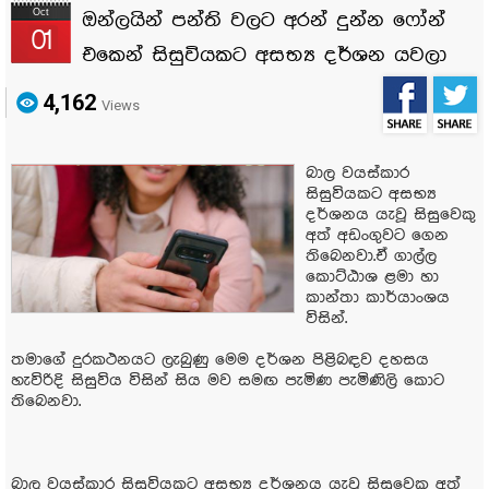
Oct
ඔන්ලයින් පන්ති වලට අරන් දුන්න ෆෝන්
01
එකෙන් සිසුවියකට අසභ්‍ය දර්ශන යවලා
4,162
Views
බාල වයස්කාර
සිසුවියකට අසභ්‍ය
දර්ශනය යැවූ සිසුවෙකු
අත් අඩංගුවට ගෙන
තිබෙනවා.ඒ ගාල්ල
කොට්ඨාශ ළමා හා
කාන්තා කාර්යාංශය
විසින්.
තමාගේ දුරකථනයට ලැබුණු මෙම දර්ශන පිළිබඳව දහසය
හැවිරිදි සිසුවිය විසින් සිය මව සමඟ පැමිණ පැමිණිලි කොට
තිබෙනවා.
බාල වයස්කාර සිසුවියකට අසභ්‍ය දර්ශනය යැවූ සිසුවෙකු අත්