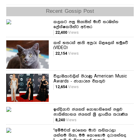
Recent Gossip Post
කලකට පසු සියැසින් මැච් නරඹන්න
ප්‍රේක්ෂකයින්ට අවසර
22,400
Views
කන් හතරක් ඇති අපූරු බළලෙක් හමුවේ
(VIDEO)
22,154
Views
විලාසිතාවලින් පිරුණු American Music
Awards - ජායාරූප එකතුව
12,654
Views
ඉන්දියාව ජයගත් යොහානිගෙන් පසුව
පාකිස්තානය ජයගත් ශ්‍රී ලාංකීය තරුණිය
8,240
Views
"අම්මවත් අරගෙන මාව තනිකරලා
යන්නම ගියා; මම කොහොම දරාගන්නද