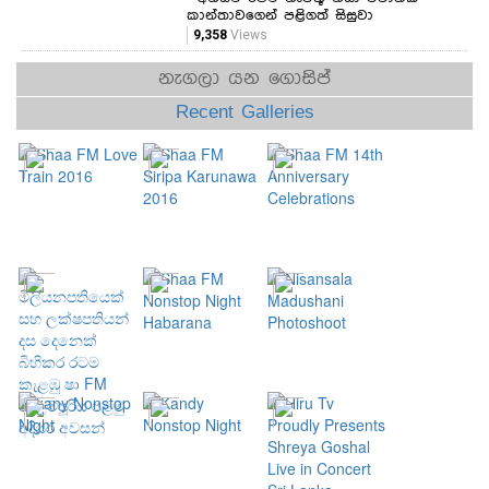
කාන්තාවගෙන් පළිගත් සිසුවා
9,358
Views
නැගලා යන ගොසිප්
Recent Galleries