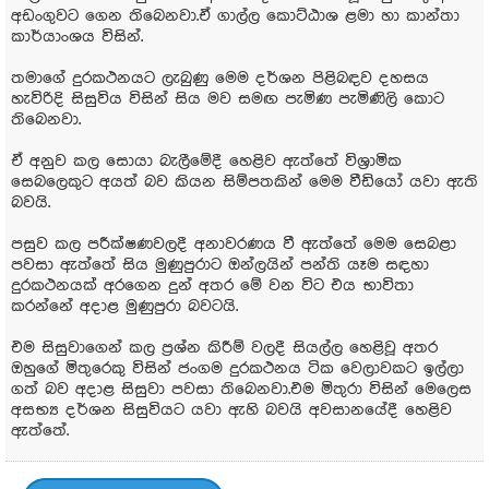
අඩංගුවට ගෙන තිබෙනවා.ඒ ගාල්ල කොට්ඨාශ ළමා හා කාන්තා
කාර්යාංශය විසින්.
තමාගේ දුරකථනයට ලැබුණු මෙම දර්ශන පිළිබඳව දහසය
හැවිරිදි සිසුවිය විසින් සිය මව සමඟ පැමිණ පැමිණිලි කොට
තිබෙනවා.
ඒ අනුව කල සොයා බැලීමේදී හෙළිව ඇත්තේ විශ්‍රාමික
සෙබලෙකුට අයත් බව කියන සිම්පතකින් මෙම වීඩියෝ යවා ඇති
බවයි.
පසුව කල පරීක්ෂණවලදී අනාවරණය වී ඇත්තේ මෙම සෙබළා
පවසා ඇත්තේ සිය මුණුපුරාට ඔන්ලයින් පන්ති යෑම සඳහා
දුරකථනයක් අරගෙන දුන් අතර මේ වන විට එය භාවිතා
කරන්නේ අදාළ මුණුපුරා බවටයි.
එම සිසුවාගෙන් කල ප්‍රශ්න කිරීම් වලදී සියල්ල හෙළිවූ අතර
ඔහුගේ මිතුරෙකු විසින් ජංගම දුරකථනය ටික වෙලාවකට ඉල්ලා
ගත් බව අදාළ සිසුවා පවසා තිබෙනවා.එම මිතුරා විසින් මෙලෙස
අසභ්‍ය දර්ශන සිසුවියට යවා ඇහි බවයි අවසානයේදී හෙළිව
ඇත්තේ.