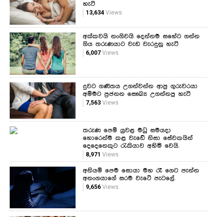
හැටි
13,634
Views
අක්කවයි නංගිවයි දෙන්නම සහේට ගන්න
ගිය තරුණයාට වැඩ වැරදුනු හැටි
6,007
Views
දුවට ගණිතය උගන්වන්න ආපු ගුරුවරයා
අම්මට ප්‍රජනන සෞඛ්‍ය උගන්නපු හැටි
7,563
Views
තරුණ පෙම් යුවළ මධු සමයදා
හොරෙන්ම කළ වැඩේ නිසා සේවකයින්
දෙදෙනෙකුට රැකියාව අහිමි වෙයි.
8,971
Views
අනියම් පෙම සොයා මහ රෑ ගෙට පැන්න
අනංගයාගේ සරම වැටේ පැටලේ.
9,656
Views