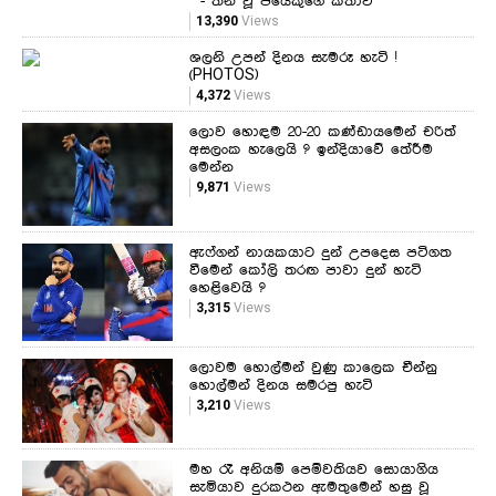
" - තනි වූ පියෙකුගේ කතාව
13,390
Views
ශලනි උපන් දිනය සැමරූ හැටි !
(PHOTOS)
4,372
Views
ලොව හොඳම 20-20 කණ්ඩායමෙන් චරිත්
අසලංක හැලෙයි ? ඉන්දියාවේ තේරීම
මෙන්න
9,871
Views
ඇෆ්ගන් නායකයාට දුන් උපදෙස පටිගත
වීමෙන් කෝලි තරඟ පාවා දුන් හැටි
හෙළිවෙයි ?
3,315
Views
ලොවම හොල්මන් වුණු කාලෙක චීන්නු
හොල්මන් දිනය සමරපු හැටි
3,210
Views
මහ රෑ අනියම් පෙම්වතියව සොයාගිය
සැමියාව දුරකථන ඇමතුමෙන් හසු වූ