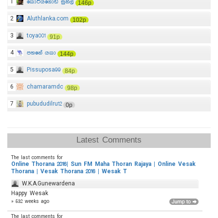
1
කොටියගොඩ සුනිල්
146p
2
Aluthlanka.com
102p
3
toya001
91p
4
පහනේ යකා
144p
5
Pissuposa99
84p
6
chamaramdc
98p
7
pubududilru12
0p
Latest Comments
The last comments for
Online Thorana 2016| Sun FM Maha Thoran Rajaya | Online Vesak
Thorana | Vesak Thorana 2016 | Wesak T
W.K.A.Gunewardena
Happy Wesak
» 532 weeks ago
The last comments for