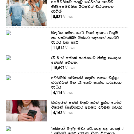
පෙම්වතියව සතුටු කරවන්න කඩේට
එද්දි,පෙම්වතිය බිරිඳවත් එක්කගෙන
ඇවිත්
5,521
Views
මිතුරිය සමඟ කාර් එකේ අනඟ රැඟුම්
පෑ හස්බන්ඩ්ව බිත්තර දෙකෙන් අතටම
මාට්ටු වුන හැටි
11,512
Views
රෑ 8 න් පස්සේ සංජානාට පිස්සු හැදෙන
හේතුව මෙන්න.
15,897
Views
ඩෙනිමයි කමිසයයි ගලවා ගසක එල්ලා
නිරුවතින් මහ රෑ ගෙට පැන්න තරුණයා
මාට්ටු
4,114
Views
ඔන්ලයින් පන්ති වලට අරන් දුන්න ෆෝන්
එකෙන් සිසුවියකට අසභ්‍ය දර්ශන යවලා
4,162
Views
"අයියෝ මල්ලි ඕවා මොනාද අද කාලේ ..!
" අනියම් පෙම නැවතූ නිසා විවාහක