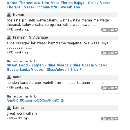
Online Thorana 2016| Hiru Maha Thoran Rajaya | Online Vesak
Thorana | Vesak Thorana 2016 | Wesak Tho
Nuwan
obalaata pin sidu wewa.palamu wathawatayi mama me wage
thoranak baluwe saha sampurna katha wasthuwama...
» 532 weeks ago
Praneeth S Vidanage
suba vesagak lak waasi hamotama wagema loka waasi siyalu
bouddayanta.......
» 532 weeks ago
The last comments for
Street Food - English - Shaa Videos | Shaa Gossip Videos |
Gossip Lanka Videos | ShaaVideos | Shaa F
sami
handen karanna one wadeth me minissu karanne athinne
» 559 weeks ago
The last comments for
"ලොවක් මවිතකල පරාර්ථකාමී රග්බි ක්‍රී
Lakmal
great work william
» 561 weeks ago