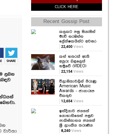
CLICK HERE
Recent Gossip Post
කලකට පසු සියැසින්
මැච් නරඹන්න
ප්‍රේක්ෂකයින්ට අවසර
22,400
Views
කන් හතරක් ඇති
අපූරු බළලෙක්
හමුවේ (VIDEO)
22,154
Views
ුම ලබන
ළිබඳව
විලාසිතාවලින් පිරුණු
American Music
Awards - ජායාරූප
එකතුව
න්ධයක්
12,654
Views
ිබෙනවා.
ඉන්දියාව ජයගත්
යොහානිගෙන් පසුව
පාකිස්තානය ජයගත්
ලබන
ශ්‍රී ලාංකීය තරුණිය
8,240
Views
ව වාර්තා