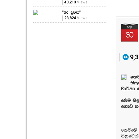
40,213
Views
"හා දූපත"
23,824
Views
Sep
30
9,3
තෙව
සිස
වාර්තා 
මෙම සිස
ගොඩ නඟා
තෙවැනි
සිසුවෙක