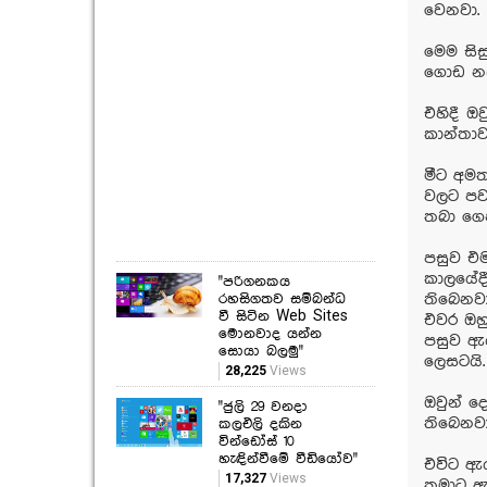
වෙනවා.
මෙම සිස
ගොඩ නඟා
එහිදී ඔ
කාන්තාව
මීට අමත
වලට පවා
තබා ගෙ
පසුව එම
කාලයේද
"පරිගනකය
රහසිගතව සම්බන්ධ
තිබෙනවා
වී සිටින Web Sites
එවර ඔහ
මොනවාද යන්න
පසුව ඇ
සොයා බලමු"
ලෙසටයි.
28,225
Views
ඔවුන් ද
"ජුලි 29 වනදා
තිබෙනවා
කලඑලි දකින
වින්ඩෝස් 10
හැඳින්වීමේ වීඩියෝව"
එවිට ඇය
17,327
Views
තමාට ඇය