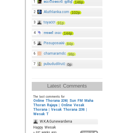
1
කොටියගොඩ සුනිල්
146p
2
Aluthlanka.com
102p
3
toya001
91p
4
පහනේ යකා
144p
5
Pissuposa99
84p
6
chamaramdc
98p
7
pubududilru12
0p
Latest Comments
The last comments for
Online Thorana 2016| Sun FM Maha
Thoran Rajaya | Online Vesak
Thorana | Vesak Thorana 2016 |
Wesak T
W.K.A.Gunewardena
Happy Wesak
» 532 weeks ago