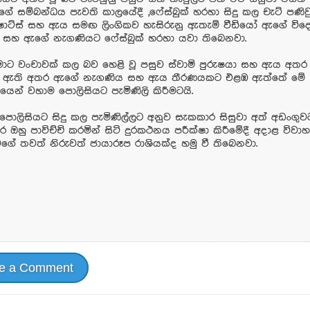
ේ සම්බන්ධය පැවති කාලයේදී ,ෆේස්බුක් හරහා සිදු කල චැට් පණි
න් ෂොට්ස් සහ ඇය සමඟ ලිංගිකව හැසිරුනු ඇතැම් වීඩියෝ ඇගේ විද
ට සහ ඇගේ නැගණියට ෆේස්බුක් හරහා යවා තිබෙනවා.
මාට වංචාවක් කල බව හෙළි වූ පසුව ස්වාමි පුරුෂයා සහ ඇය අතර
 ඇති අතර ඇගේ නැගණිය සහ ඇය තීරණයකට එළඹ ඇත්තේ මේ
යෙන් වහාම පොලිසියට පැමිණිලි කිරීමටයි.
පොලිසියට සිදු කල පැමිණිල්ලට අනුව සැකකාර සිසුවා අත් අඩංගු
 ඔහු පාවිච්චි කරමින් සිටි දුරකථනය පරීක්ෂා කිරීමේදී අදාළ විවා
ගේ තවත් නිරුවත් ජායාරූප රාශියක්ද හමු වී තිබෙනවා.
e a Comment