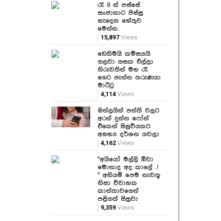
රෑ 8 න් පස්සේ
සංජානාට පිස්සු
හැදෙන හේතුව
මෙන්න.
15,897
Views
ඩෙනිමයි කමිසයයි
ගලවා ගසක එල්ලා
නිරුවතින් මහ රෑ
ගෙට පැන්න තරුණයා
මාට්ටු
4,114
Views
ඔන්ලයින් පන්ති වලට
අරන් දුන්න ෆෝන්
එකෙන් සිසුවියකට
අසභ්‍ය දර්ශන යවලා
4,162
Views
"අයියෝ මල්ලි ඕවා
මොනාද අද කාලේ ..!
" අනියම් පෙම නැවතූ
නිසා විවාහක
කාන්තාවගෙන්
පළිගත් සිසුවා
9,359
Views