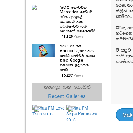
දෙදෙනාග
"වෙඩි නොවදින
ස්ක්‍රී
Mercedes මෝටර්
සැමියා
රථය ඇතුලේ
කෙනෙක් දාල
පරික්ෂාවට ලක්
බිරිඳ ත
කෙරුනේ මෙහෙමයි"
හටගෙන
41,120
Views
සම්බන්ධ
ඔබට අවශ්‍ය
ඒ අනුව 
Android දුරකථනය
තෝරාගැනීමට සහය
ඇති අතර
වීමට Google
කාන්තාව
සමාගම ඉදිරිපත්
වෙයි
16,237
Views
නැගලා යන ගොසිප්
Recent Galleries
Mak