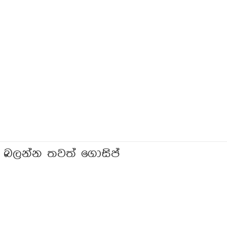
 බලන්න තවත් ගොසිප්