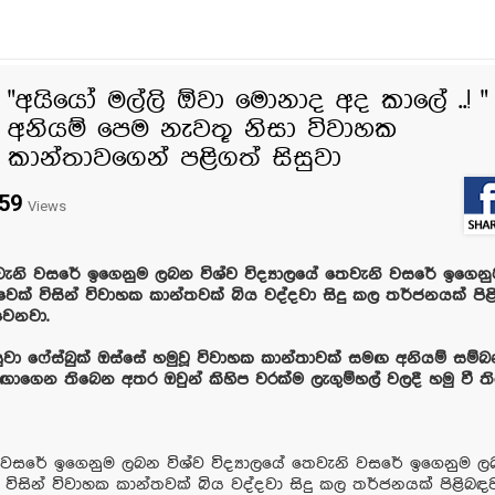
"අයියෝ මල්ලි ඕවා මොනාද අද කාලේ ..! "
අනියම් පෙම නැවතූ නිසා විවාහක
කාන්තාවගෙන් පළිගත් සිසුවා
59
Views
ැනි වසරේ ඉගෙනුම ලබන විශ්ව විද්‍යාලයේ තෙවැනි වසරේ ඉගෙන
ුවෙක් විසින් විවාහක කාන්තවක් බිය වද්දවා සිදු කල තර්ජනයක් පි
වෙනවා.
ුවා ෆේස්බුක් ඔස්සේ හමුවූ විවාහක කාන්තාවක් සමඟ අනියම් සම්බ
ගෙන තිබෙන අතර ඔවුන් කිහිප වරක්ම ලැගුම්හල් වලදී හමු වී ත
 වසරේ ඉගෙනුම ලබන විශ්ව විද්‍යාලයේ තෙවැනි වසරේ ඉගෙනුම 
් විසින් විවාහක කාන්තවක් බිය වද්දවා සිදු කල තර්ජනයක් පිළිබඳ