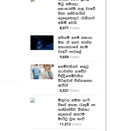
මධු සමයදා
හොරෙන්ම කළ වැඩේ
නිසා සේවකයින්
දෙදෙනෙකුට රැකියාව
අහිමි වෙයි.
8,971
Views
අනියම් පෙම සොයා
මහ රෑ ගෙට පැන්න
අනංගයාගේ සරම
වැටේ පැටලේ.
9,656
Views
පෙම්වතියව සතුටු
කරවන්න කඩේට
එද්දි,පෙම්වතිය
බිරිඳවත් එක්කගෙන
ඇවිත්
5,521
Views
මිතුරිය සමඟ කාර්
එකේ අනඟ රැඟුම් පෑ
හස්බන්ඩ්ව බිත්තර
දෙකෙන් අතටම
මාට්ටු වුන හැටි
11,512
Views