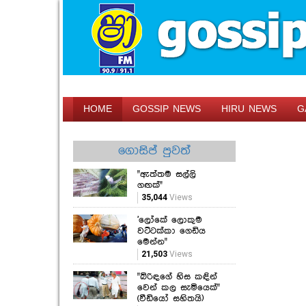
HOME
GOSSIP NEWS
HIRU NEWS
G
ගොසිප් පුවත්
"ඇත්තම සල්ලි
ගඟක්"
35,044
Views
'ලෝකේ ලොකුම
වට්ටක්කා ගෙඩිය
මෙන්න"
21,503
Views
"බිරිඳගේ හිස කඳින්
වෙන් කල සැමියෙක්"
(වීඩියෝ සහිතයි)