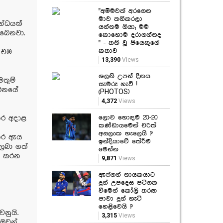
"අම්මවත් අරගෙන
මාව තනිකරලා
න්ධයක්
යන්නම ගියා; මම
ිබෙනවා.
කොහොම දරාගන්නද
" - තනි වූ පියෙකුගේ
කතාව
ා එම
13,390
Views
ශලනි උපන් දිනය
තුම්
සැමරූ හැටි !
කථනයේ
(PHOTOS)
4,372
Views
ලොව හොඳම 20-20
තර අදාළ
කණ්ඩායමෙන් චරිත්
අසලංක හැලෙයි ?
අතර ඇය
ඉන්දියාවේ තේරීම
ලබා ගත්
මෙන්න
ක කරන
9,871
Views
ඇෆ්ගන් නායකයාට
දුන් උපදෙස පටිගත
වීමෙන් කෝලි තරඟ
පාවා දුන් හැටි
හෙළිවෙයි ?
නුයි.
3,315
Views
ඔවුන්