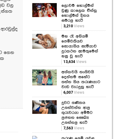
වුඩ වල
ලොවම හොල්මන්
වුණු කාලෙක චීන්නු
ෙස්ගත
හොල්මන් දිනය
සමරපු හැටි
3,210
Views
 ආරවුල්ද
මහ රෑ අනියම්
පෙම්වතියව
සොයාගිය සැමියාව
දුරකථන ඇමතුමෙන්
වට ගෙන
හසු වූ හැටි
හක
13,634
Views
අක්කවයි නංගිවයි
දෙන්නම සහේට
ගන්න ගිය තරුණයාට
වැඩ වැරදුනු හැටි
6,007
Views
දුවට ගණිතය
උගන්වන්න ආපු
ගුරුවරයා අම්මට
ප්‍රජනන සෞඛ්‍ය
උගන්නපු හැටි
7,563
Views
තරුණ පෙම් යුවළ