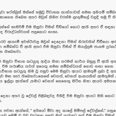
ුවා ෆේස්බුක් ඔස්සේ හමුවූ විවාහක කාන්තාවක් සමඟ අනියම් සම්බ
ගෙන තිබෙන අතර ඔවුන් කිහිප වරක්ම ලැගුම්හල් වලදී හමු වී ත
වුන්ගේ හැසිරීම් එම සිසුවා විසින් වීඩියෝ කොට ඇති අතර ඒ සඳහ
ද විරුද්ධත්වයක් පලකොට නැහැ.
රව ඇතැම් අවස්ථාවල ඔවුන් දෙදෙනා විසින් නිරුවතින් වීඩීයො ඇම
 සම්බන්ධ වී ඇති අතර එම සිසුවා විසින් ඒ සියල්ලම ජංගම දුර
න තිබෙනවා.
 සිසුවා විභාග කටයුතු ආදිය නිසා තරමක් කාර්ය බහුල වී ඇති අ
ී එම තරුණිය තවත් අයෙකු සමඟ සම්බන්ධයක් ගොඩ නඟා ගෙන
.විභාග කටයුතු නිම වූ පසුව මෙම සිසුවා ඇයට ඇමතුම් ලබා දී 
ුව මඟ හැර තිබෙනවා.කෙසේ වෙතත්, වෙනත් අංකයකින් ඇමතුමක් 
ය ඉල්ලා ඇත්තේ ,තමාට වෙනත් කෙනෙකු සිටින නිසා ඇ‍යව අමත
ෙදෙනා අතර වූ දේවල් පිළිබඳවද එහිදී එම සිසුවා ඇයට සිහි කොට
.
 පවසා ඇත්තේ, " අයියෝ ඕවා අද කාලේ සිම්පල් දේවල්නේ.." යනුවෙ
ව අහිමි වූ බව වැටහුනු පසුව සිත් තැවුලට පත් එම සිසුවා විසින් 