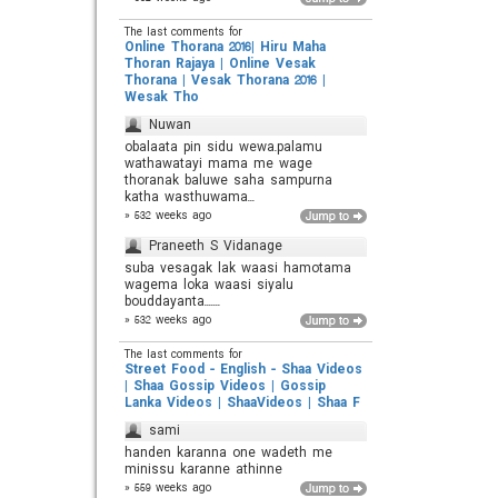
The last comments for
Online Thorana 2016| Hiru Maha
Thoran Rajaya | Online Vesak
Thorana | Vesak Thorana 2016 |
Wesak Tho
Nuwan
obalaata pin sidu wewa.palamu
wathawatayi mama me wage
thoranak baluwe saha sampurna
katha wasthuwama...
» 532 weeks ago
Praneeth S Vidanage
suba vesagak lak waasi hamotama
wagema loka waasi siyalu
bouddayanta.......
» 532 weeks ago
The last comments for
Street Food - English - Shaa Videos
| Shaa Gossip Videos | Gossip
Lanka Videos | ShaaVideos | Shaa F
sami
handen karanna one wadeth me
minissu karanne athinne
» 559 weeks ago