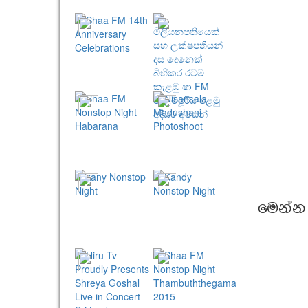
මෙන්න