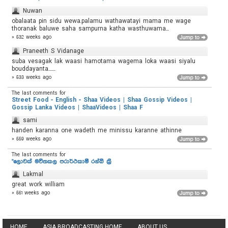
Nuwan
obalaata pin sidu wewa.palamu wathawatayi mama me wage
thoranak baluwe saha sampurna katha wasthuwama...
» 532 weeks ago
Praneeth S Vidanage
suba vesagak lak waasi hamotama wagema loka waasi siyalu
bouddayanta.......
» 533 weeks ago
The last comments for
Street Food - English - Shaa Videos | Shaa Gossip Videos |
Gossip Lanka Videos | ShaaVideos | Shaa F
sami
handen karanna one wadeth me minissu karanne athinne
» 559 weeks ago
The last comments for
"ලොවක් මවිතකල පරාර්ථකාමී රග්බි ක්‍රී
Lakmal
great work william
» 561 weeks ago
HOME
ASIA BROADCASTING HOME
ABOUT US