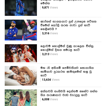
මෙන්න
9,871
Views
ඇෆ්ගන් නායකයාට දුන් උපදෙස පටිගත
වීමෙන් කෝලි තරඟ පාවා දුන් හැටි
හෙළිවෙයි ?
3,316
Views
ලොවම හොල්මන් වුණු කාලෙක චීන්නු
හොල්මන් දිනය සමරපු හැටි
3,213
Views
මහ රෑ අනියම් පෙම්වතියව සොයාගිය
සැමියාව දුරකථන ඇමතුමෙන් හසු වූ
හැටි
13,634
Views
අක්කවයි නංගිවයි දෙන්නම සහේට ගන්න
ගිය තරුණයාට වැඩ වැරදුනු හැටි
6,008
Views