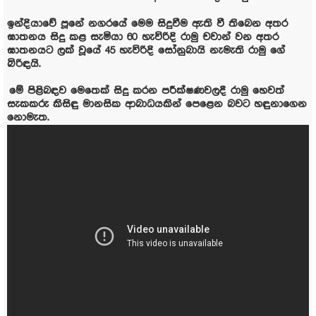
ඉන්දියාවේ පූනේ නගරයේ මෙම සිදුවීම ඇති වී තිබෙන අතර
ඝාතනය සිදු කළ සැමියා 60 හැවිරිදි රාමු චවාන් වන අතර
ඝාතනයට ලක් වූයේ 45 හැවිරිදි සෝනුබායි නැමැති රාමු ගේ
බිරිඳයි.
මේ පිළිබඳව මෙතෙක් සිදු කරන පරීක්ෂණවලදී රාමු හෙවත්
සැකකරු කිසිඳු මානසික ආබාධයකින් පෙළෙන බවට හඳුනාගෙන
නොමැත.