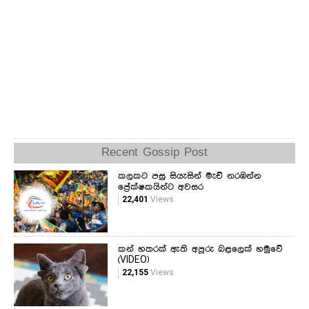
Recent Gossip Post
කලකට පසු සියැසින් මැච් නරඹන්න
ප්‍රේක්ෂකයින්ට අවසර
22,401
Views
කන් හතරක් ඇති අපූරු බළලෙක් හමුවේ
(VIDEO)
22,155
Views