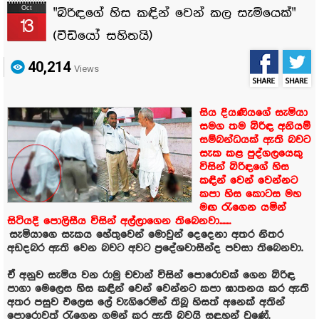
Oct
"බිරිඳගේ හිස කඳින් වෙන් කල සැමියෙක්"
13
(වීඩියෝ සහිතයි)
40,214
Views
සිය දියණියගේ සැමියා
සමග තම බිරිඳ අනියම්
සම්බන්ධයක් ඇති බවට
සැක කළ පුද්ගලයෙකු
විසින් බිරිඳගේ හිස
කඳින් වෙන් වෙන්නට
කපා හිස කොටස මහ
මඟ රැගෙන යමින්
සිටියදී පොලිසීය විසින් අල්ලාගෙන තිබෙනවා........
සැමියාගෙ සැකය හේතුවෙන් මොවුන් දෙදෙනා අතර නිතර
අඩදබර ඇති වෙන බවට අවට ප්‍රදේශවාසීන්ද පවසා තිබෙනවා.
ඒ අනුව සැමිය වන රාමු චවාන් විසින් පොරොවක් ගෙන බිරිඳ
පාගා මෙලෙස හිස කඳින් වෙන් වෙන්නට කපා ඝාතනය කර ඇති
අතර පසුව එලෙස ලේ වැගිරෙමින් තිබූ හිසත් අනෙක් අතින්
පොරොවත් රැගෙන ගමන් කර ඇති බවයි සඳහන් වුණේ.