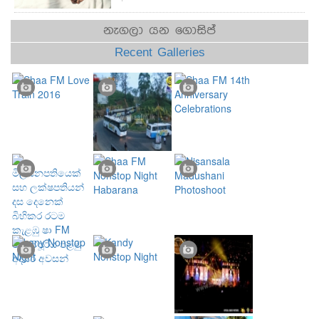
නැගලා යන ගොසිප්
Recent Galleries