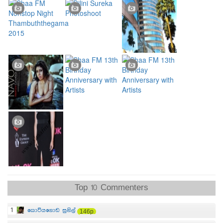
Top 10 Commenters
1
කොටියගොඩ සුනිල්
146p