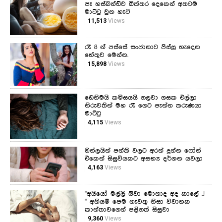
පෑ හස්බන්ඩ්ව බිත්තර දෙකෙන් අතටම
මාට්ටු වුන හැටි
11,513
Views
රෑ 8 න් පස්සේ සංජානාට පිස්සු හැදෙන
හේතුව මෙන්න.
15,898
Views
ඩෙනිමයි කමිසයයි ගලවා ගසක එල්ලා
නිරුවතින් මහ රෑ ගෙට පැන්න තරුණයා
මාට්ටු
4,115
Views
ඔන්ලයින් පන්ති වලට අරන් දුන්න ෆෝන්
එකෙන් සිසුවියකට අසභ්‍ය දර්ශන යවලා
4,163
Views
"අයියෝ මල්ලි ඕවා මොනාද අද කාලේ ..!
" අනියම් පෙම නැවතූ නිසා විවාහක
කාන්තාවගෙන් පළිගත් සිසුවා
9,360
Views