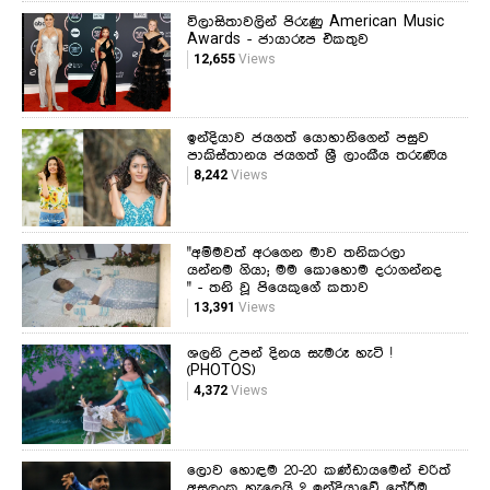
විලාසිතාවලින් පිරුණු American Music
Awards - ජායාරූප එකතුව
12,655
Views
ඉන්දියාව ජයගත් යොහානිගෙන් පසුව
පාකිස්තානය ජයගත් ශ්‍රී ලාංකීය තරුණිය
8,242
Views
"අම්මවත් අරගෙන මාව තනිකරලා
යන්නම ගියා; මම කොහොම දරාගන්නද
" - තනි වූ පියෙකුගේ කතාව
13,391
Views
ශලනි උපන් දිනය සැමරූ හැටි !
(PHOTOS)
4,372
Views
ලොව හොඳම 20-20 කණ්ඩායමෙන් චරිත්
අසලංක හැලෙයි ? ඉන්දියාවේ තේරීම