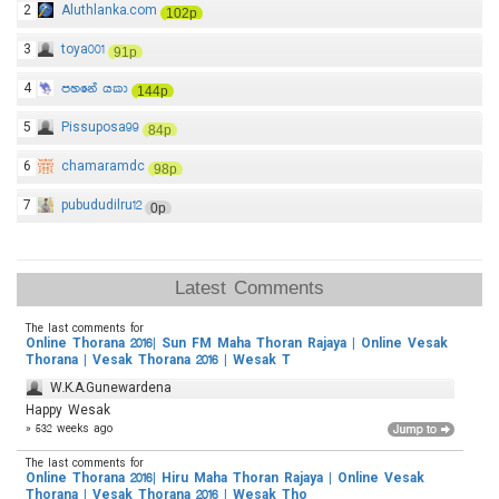
2
Aluthlanka.com
102p
3
toya001
91p
4
පහනේ යකා
144p
5
Pissuposa99
84p
6
chamaramdc
98p
7
pubududilru12
0p
Latest Comments
The last comments for
Online Thorana 2016| Sun FM Maha Thoran Rajaya | Online Vesak
Thorana | Vesak Thorana 2016 | Wesak T
W.K.A.Gunewardena
Happy Wesak
» 532 weeks ago
The last comments for
Online Thorana 2016| Hiru Maha Thoran Rajaya | Online Vesak
Thorana | Vesak Thorana 2016 | Wesak Tho