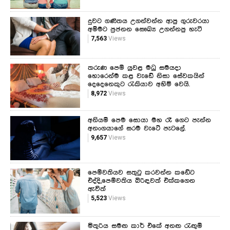
දුවට ගණිතය උගන්වන්න ආපු ගුරුවරයා
අම්මට ප්‍රජනන සෞඛ්‍ය උගන්නපු හැටි
7,563
Views
තරුණ පෙම් යුවළ මධු සමයදා
හොරෙන්ම කළ වැඩේ නිසා සේවකයින්
දෙදෙනෙකුට රැකියාව අහිමි වෙයි.
8,972
Views
අනියම් පෙම සොයා මහ රෑ ගෙට පැන්න
අනංගයාගේ සරම වැටේ පැටලේ.
9,657
Views
පෙම්වතියව සතුටු කරවන්න කඩේට
එද්දි,පෙම්වතිය බිරිඳවත් එක්කගෙන
ඇවිත්
5,523
Views
මිතුරිය සමඟ කාර් එකේ අනඟ රැඟුම්