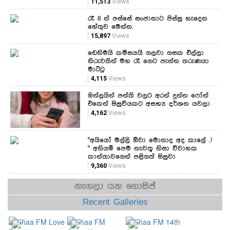
11,513
Views
රෑ 8 න් පස්සේ සංජානාට පිස්සු හැදෙන
හේතුව මෙන්න.
15,897
Views
ඩෙනිමයි කමිසයයි ගලවා ගසක එල්ලා
නිරුවතින් මහ රෑ ගෙට පැන්න තරුණයා
මාට්ටු
4,115
Views
ඔන්ලයින් පන්ති වලට අරන් දුන්න ෆෝන්
එකෙන් සිසුවියකට අසභ්‍ය දර්ශන යවලා
4,162
Views
"අයියෝ මල්ලි ඕවා මොනාද අද කාලේ ..!
" අනියම් පෙම නැවතූ නිසා විවාහක
කාන්තාවගෙන් පළිගත් සිසුවා
9,360
Views
නැගලා යන ගොසිප්
Recent Galleries