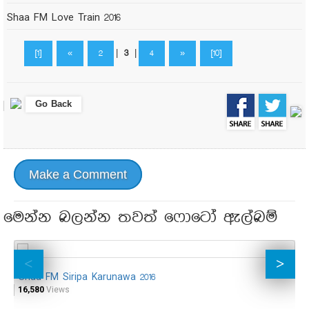
Shaa FM Love Train 2016
[1]
«
2
|
3
|
4
»
[10]
Go Back
Make a Comment
මෙන්න බලන්න තවත් ෆොටෝ ඇල්බම්
Shaa FM Siripa Karunawa 2016
S
16,580
Views
16