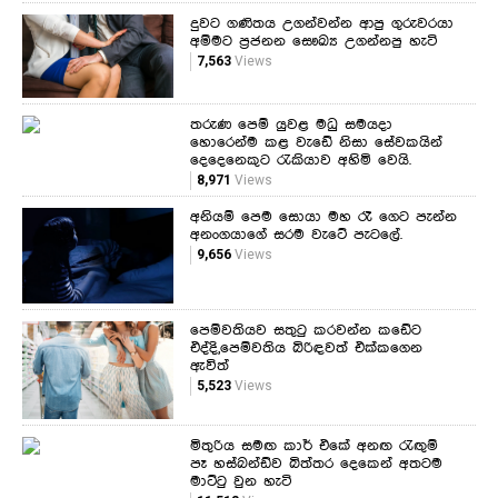
දුවට ගණිතය උගන්වන්න ආපු ගුරුවරයා
අම්මට ප්‍රජනන සෞඛ්‍ය උගන්නපු හැටි
7,563
Views
තරුණ පෙම් යුවළ මධු සමයදා
හොරෙන්ම කළ වැඩේ නිසා සේවකයින්
දෙදෙනෙකුට රැකියාව අහිමි වෙයි.
8,971
Views
අනියම් පෙම සොයා මහ රෑ ගෙට පැන්න
අනංගයාගේ සරම වැටේ පැටලේ.
9,656
Views
පෙම්වතියව සතුටු කරවන්න කඩේට
එද්දි,පෙම්වතිය බිරිඳවත් එක්කගෙන
ඇවිත්
5,523
Views
මිතුරිය සමඟ කාර් එකේ අනඟ රැඟුම්
පෑ හස්බන්ඩ්ව බිත්තර දෙකෙන් අතටම
මාට්ටු වුන හැටි