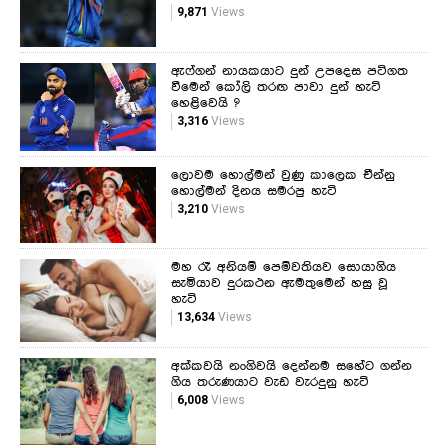
9,871
Views
ඇෆ්ගන් නායකයාට දුන් උපදෙස පටිගත
වීමෙන් කෝලි තරඟ පාවා දුන් හැටි
හෙළිවෙයි ?
3,316
Views
ලොවම හොල්මන් වුණු කාලෙක චීන්නු
හොල්මන් දිනය සමරපු හැටි
3,210
Views
මහ රෑ අනියම් පෙම්වතියව සොයාගිය
සැමියාව දුරකථන ඇමතුමෙන් හසු වූ
හැටි
13,634
Views
අක්කවයි නංගිවයි දෙන්නම සහේට ගන්න
ගිය තරුණයාට වැඩ වැරදුනු හැටි
6,008
Views