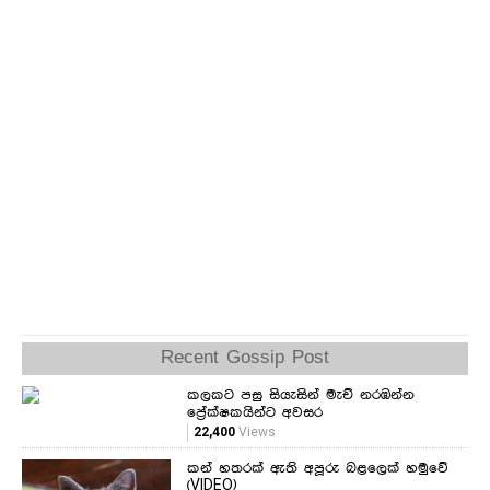
Recent Gossip Post
කලකට පසු සියැසින් මැච් නරඹන්න
ප්‍රේක්ෂකයින්ට අවසර
22,400
Views
කන් හතරක් ඇති අපූරු බළලෙක් හමුවේ
(VIDEO)