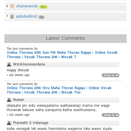
6
chamaramdc
98p
7
pubududilru12
0p
Latest Comments
The last comments for
Online Thorana 2016| Sun FM Maha Thoran Rajaya | Online Vesak
Thorana | Vesak Thorana 2016 | Wesak T
W.K.A.Gunewardena
Happy Wesak
» 532 weeks ago
The last comments for
Online Thorana 2016| Hiru Maha Thoran Rajaya | Online Vesak
Thorana | Vesak Thorana 2016 | Wesak Tho
Nuwan
obalaata pin sidu wewa.palamu wathawatayi mama me wage
thoranak baluwe saha sampurna katha wasthuwama...
» 532 weeks ago
Praneeth S Vidanage
suba vesagak lak waasi hamotama wagema loka waasi siyalu