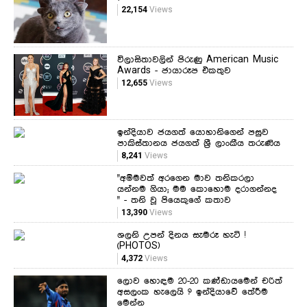
22,154
Views
විලාසිතාවලින් පිරුණු American Music
Awards - ජායාරූප එකතුව
12,655
Views
ඉන්දියාව ජයගත් යොහානිගෙන් පසුව
පාකිස්තානය ජයගත් ශ්‍රී ලාංකීය තරුණිය
8,241
Views
"අම්මවත් අරගෙන මාව තනිකරලා
යන්නම ගියා; මම කොහොම දරාගන්නද
" - තනි වූ පියෙකුගේ කතාව
13,390
Views
ශලනි උපන් දිනය සැමරූ හැටි !
(PHOTOS)
4,372
Views
ලොව හොඳම 20-20 කණ්ඩායමෙන් චරිත්
අසලංක හැලෙයි ? ඉන්දියාවේ තේරීම
මෙන්න