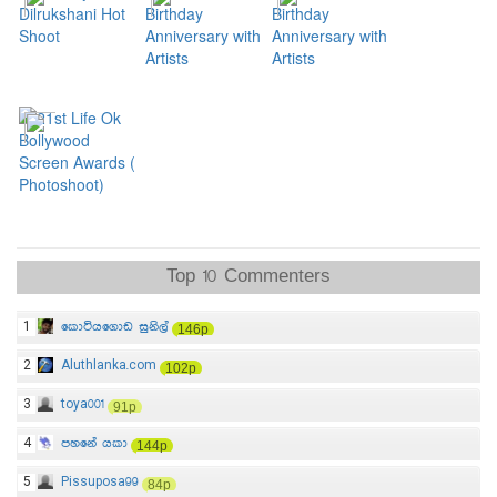
Top 10 Commenters
1
කොටියගොඩ සුනිල්
146p
2
Aluthlanka.com
102p
3
toya001
91p
4
පහනේ යකා
144p
5
Pissuposa99
84p