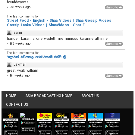
bouddayanta.......
» 532 weeks ago
The last comments for
Street Food - English - Shaa Videos | Shaa Gossip Videos |
Gossip Lanka Videos | ShaaVideos | Shaa F
sami
handen karanna one wadeth me minissu karanne athinne
» 559 weeks ago
The last comments for
"ලොවක් මවිතකල පරාර්ථකාමී රග්බි ක්‍රී
Lakmal
great work william
» 561 weeks ago
HOME
ASIA BROADCASTING HOME
ABOUT US
CONTACT US